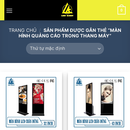
Skip
to
0
content
TRANG CHỦ
/
SẢN PHẨM ĐƯỢC GẮN THẺ “MÀN
HÌNH QUẢNG CÁO TRONG THANG MÁY”