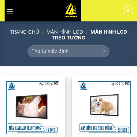
Skip
to
0
content
TRANG CHỦ
/
MÀN HÌNH LCD
/
MÀN HÌNH LCD
TREO TƯỜNG