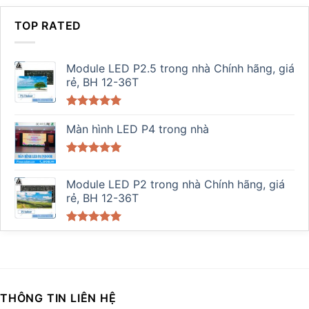
TOP RATED
Module LED P2.5 trong nhà Chính hãng, giá
rẻ, BH 12-36T
Được xếp
hạng
Màn hình LED P4 trong nhà
5.00
5 sao
Được xếp
hạng
5.00
Module LED P2 trong nhà Chính hãng, giá
5 sao
rẻ, BH 12-36T
Được xếp
hạng
5.00
5 sao
THÔNG TIN LIÊN HỆ