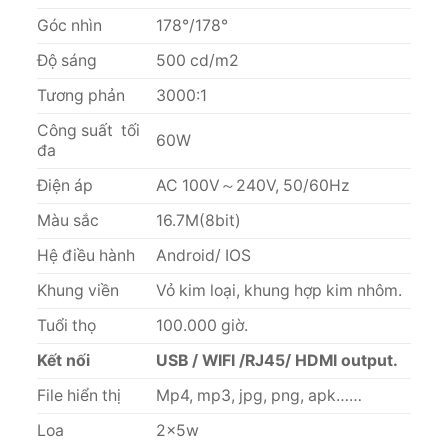
Góc nhìn
178°/178°
Độ sáng
500 cd/m2
Tương phản
3000:1
Công suất tối
60W
đa
Điện áp
AC 100V～240V, 50/60Hz
Màu sắc
16.7M(8bit)
Hệ điều hành
Android/ IOS
Khung viền
Vỏ kim loại, khung hợp kim nhôm.
Tuổi thọ
100.000 giờ.
Kết nối
USB / WIFI /RJ45/ HDMI output.
File hiển thị
Mp4, mp3, jpg, png, apk……
Loa
2x5w