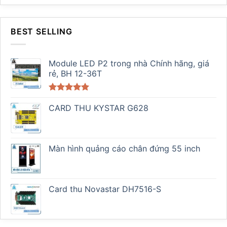
BEST SELLING
Module LED P2 trong nhà Chính hãng, giá
rẻ, BH 12-36T
Được xếp
hạng
CARD THU KYSTAR G628
5.00
5 sao
Màn hình quảng cáo chân đứng 55 inch
Card thu Novastar DH7516-S