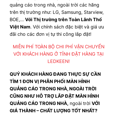
quảng cáo trong nhà, ngoài trời các hãng
trên thị trường như: LG, Samsung, Starview,
BOE,…
Với Thị trường trên Toàn Lãnh Thổ
Việt Nam
. Với chính sách đặc biệt và giá ưu
đãi cho các đơn vị tự thi công lắp đặt!
MIỄN PHÍ TOÀN BỘ CHI PHÍ VẬN CHUYỂN
VỚI KHÁCH HÀNG Ở TỈNH ĐẶT HÀNG TẠI
LEDKEEN!
QUÝ KHÁCH HÀNG ĐANG THỰC SỰ CẦN
TÌM 1 ĐƠN VỊ PHÂN PHỐI
MÀN HÌNH
QUẢNG CÁO
TRONG NHÀ, NGOÀI TRỜI
CŨNG NHƯ HỖ TRỢ LẮP ĐẶT
MÀN HÌNH
QUẢNG CÁO
TRONG NHÀ,
ngoài trời
VỚI
GIÁ THÀNH – CHẤT LƯỢNG TỐT NHẤT?