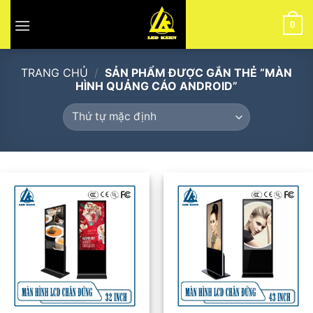
Skip
to
0
content
TRANG CHỦ
/
SẢN PHẨM ĐƯỢC GẮN THẺ “MÀN
HÌNH QUẢNG CÁO ANDROID”