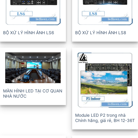
BỘ XỬ LÝ HÌNH ẢNH LS6
BỘ XỬ LÝ HÌNH ẢNH LS8
MÀN HÌNH LED TẠI CƠ QUAN
NHÀ NƯỚC
Module LED P2 trong nhà
Chính hãng, giá rẻ, BH 12-36T