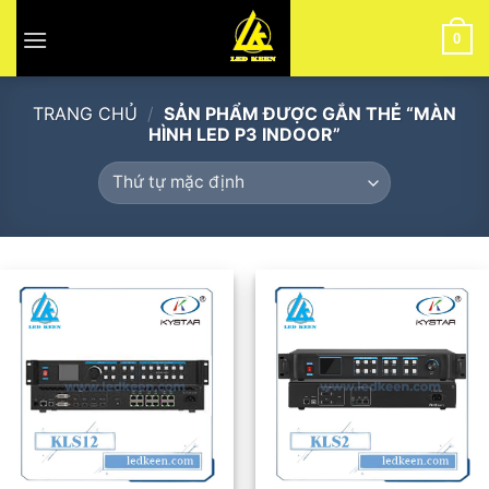
Skip
to
0
content
TRANG CHỦ
/
SẢN PHẨM ĐƯỢC GẮN THẺ “MÀN
HÌNH LED P3 INDOOR”