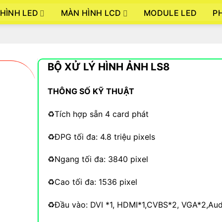
HÌNH LED
MÀN HÌNH LCD
P
MODULE LED
BỘ XỬ LÝ HÌNH ẢNH LS8
THÔNG SỐ KỸ THUẬT
♻️Tích hợp sẵn 4 card phát
♻️ĐPG tối đa: 4.8 triệu pixels
♻️Ngang tối đa: 3840 pixel
♻️Cao tối đa: 1536 pixel
♻️Đầu vào: DVI *1, HDMI*1,CVBS*2, VGA*2,Aud