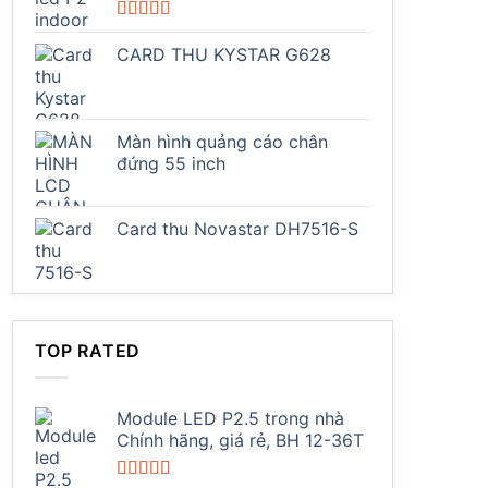
Được xếp
hạng
5.00
5
CARD THU KYSTAR G628
sao
Màn hình quảng cáo chân
đứng 55 inch
Card thu Novastar DH7516-S
TOP RATED
Module LED P2.5 trong nhà
Chính hãng, giá rẻ, BH 12-36T