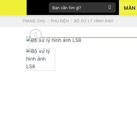
Skip
Tìm
MÀN 
to
kiếm:
content
TRANG CHỦ
/
PHỤ KIỆN
/
BỘ XỬ LÝ HÌNH ẢNH