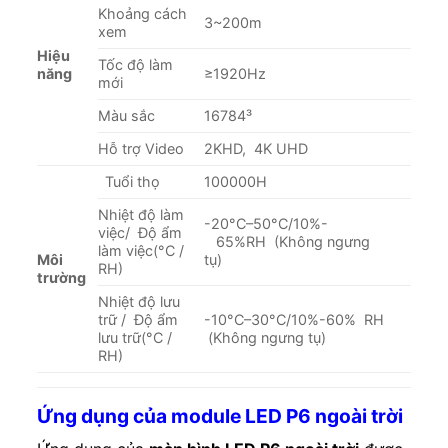
Khoảng cách
3~200m
xem
Hiệu
Tốc độ làm
năng
≥1920Hz
mới
Màu sắc
16784³
Hỗ trợ Video
2KHD, 4K UHD
Tuổi thọ
100000H
Nhiệt độ làm
-20°C–50°C/10%-
việc/ Độ ẩm
65%RH (Không ngưng
làm việc(°C /
Môi
tụ)
RH)
trường
Nhiệt độ lưu
trữ / Độ ẩm
-10°C–30°C/10%-60% RH
lưu trữ(°C /
(Không ngưng tụ)
RH)
Ứng dụng của module LED P6 ngoài trời