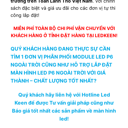
trường trên Toàn Lãnh Thổ Việt Nam
. Với chính
sách đặc biệt và giá ưu đãi cho các đơn vị tự thi
công lắp đặt!
MIỄN PHÍ TOÀN BỘ CHI PHÍ VẬN CHUYỂN VỚI
KHÁCH HÀNG Ở TỈNH ĐẶT HÀNG TẠI LEDKEEN!
QUÝ KHÁCH HÀNG ĐANG THỰC SỰ CẦN
TÌM 1 ĐƠN VỊ PHÂN PHỐI MODULE LED P6
NGOÀI TRỜI CŨNG NHƯ HỖ TRỢ LẮP ĐẶT
MÀN HÌNH LED P6 NGOÀI TRỜI VỚI GIÁ
THÀNH – CHẤT LƯỢNG TỐT NHẤT?
Quý khách hãy liên hệ với Hotline Led
Keen để được Tư vấn giải pháp cũng như
Báo giá tốt nhất các sản phẩm về màn hình
led!