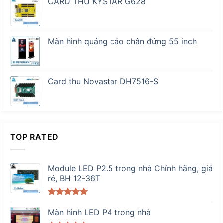
hạng
CARD THU KYSTAR G628
5.00
5 sao
Màn hình quảng cáo chân đứng 55 inch
Card thu Novastar DH7516-S
TOP RATED
Module LED P2.5 trong nhà Chính hãng, giá
rẻ, BH 12-36T
Được xếp
hạng
Màn hình LED P4 trong nhà
5.00
5 sao