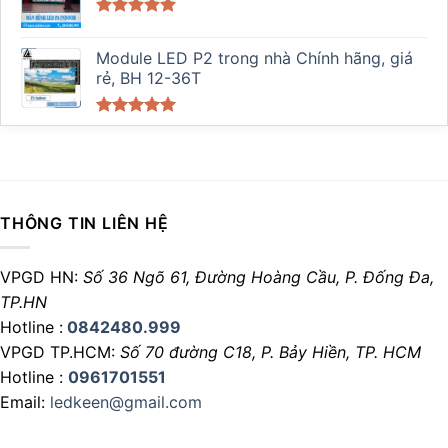
Được xếp
hạng
5.00
Module LED P2 trong nhà Chính hãng, giá
5 sao
rẻ, BH 12-36T
Được xếp
hạng
5.00
5 sao
THÔNG TIN LIÊN HỆ
VPGD HN:
Số 36 Ngõ 61, Đường Hoàng Cầu,
P. Đống Đa,
TP.HN
Hotline :
0842480.999
VPGD TP.HCM:
Số 70 đường C18,
P. Bảy Hiền, TP. HCM
Hotline :
0961701551
Email:
ledkeen@gmail.com