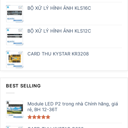
BỘ XỬ LÝ HÌNH ẢNH KLS16C
BỘ XỬ LÝ HÌNH ẢNH KLS12C
CARD THU KYSTAR KR3208
BEST SELLING
Module LED P2 trong nhà Chính hãng, giá
rẻ, BH 12-36T
Được xếp