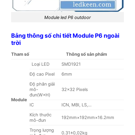
Module led P6 outdoor
Bảng thông số chi tiết Module P6 ngoài
trời
Tham số
Thông số s
ản phẩm
Loại LED
SMD1921
Độ cao Pixel
6mm
Độ phân giải
mô-
32×32 Pixels
đun(W×H)
Module
IC
ICN, MBI, LS,…
Kích thước
192mm×192mm×16.2mm
mô-đun
Trọng lượng
0.31±0,02kg