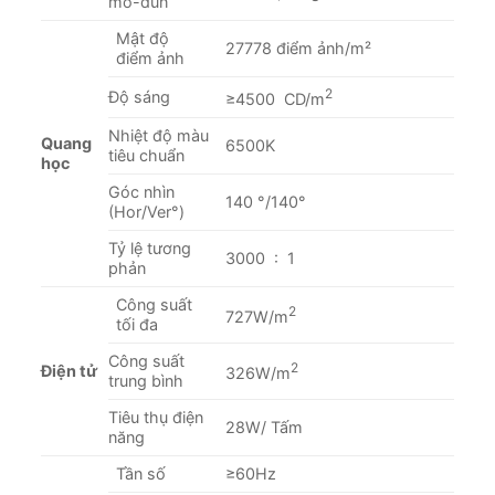
mô-đun
Mật độ
27778 điểm ảnh/m²
điểm ảnh
2
Độ sáng
≥4500 CD/m
Nhiệt độ màu
Quang
6500K
tiêu chuẩn
học
Góc nhìn
140 °/140°
(Hor/Ver°)
Tỷ lệ tương
3000 : 1
phản
Công suất
2
727W/m
tối đa
Công suất
2
Điện tử
326W/m
trung bình
Tiêu thụ điện
28W/ Tấm
năng
Tần số
≥60Hz