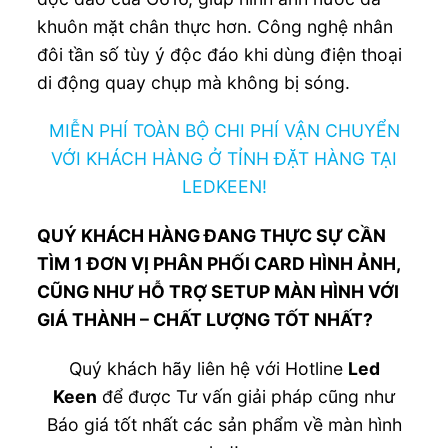
khuôn mặt chân thực hơn. Công nghệ nhân
đôi tần số tùy ý độc đáo khi dùng điện thoại
di động quay chụp mà không bị sóng.
MIỄN PHÍ TOÀN BỘ CHI PHÍ VẬN CHUYỂN
VỚI KHÁCH HÀNG Ở TỈNH ĐẶT HÀNG TẠI
LEDKEEN!
QUÝ KHÁCH HÀNG ĐANG THỰC SỰ CẦN
TÌM 1 ĐƠN VỊ PHÂN PHỐI CARD HÌNH ẢNH,
CŨNG NHƯ HỖ TRỢ SETUP MÀN HÌNH VỚI
GIÁ THÀNH – CHẤT LƯỢNG TỐT NHẤT?
Quý khách hãy liên hệ với Hotline
Led
Keen
để được Tư vấn giải pháp cũng như
Báo giá tốt nhất các sản phẩm về màn hình