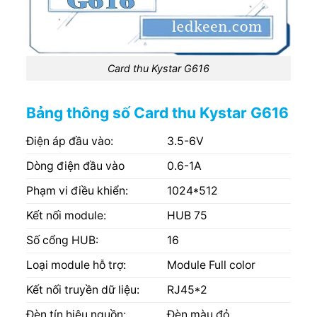
Card thu Kystar G616
Bảng thông số Card thu Kystar G616
Điện áp đầu vào:
3.5-6V
Dòng điện đầu vào
0.6-1A
Phạm vi điều khiển:
1024*512
Kết nối module:
HUB 75
Số cổng HUB:
16
Loại module hỗ trợ:
Module Full color
Kết nối truyền dữ liệu:
RJ45*2
Đèn tín hiệu nguồn:
Đèn màu đỏ