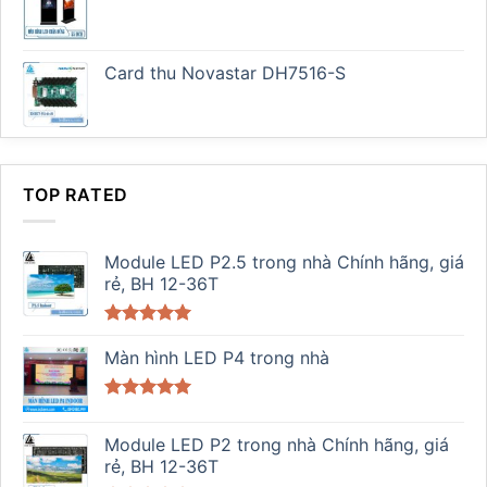
Card thu Novastar DH7516-S
TOP RATED
Module LED P2.5 trong nhà Chính hãng, giá
rẻ, BH 12-36T
Được xếp
hạng
Màn hình LED P4 trong nhà
5.00
5 sao
Được xếp
hạng
5.00
Module LED P2 trong nhà Chính hãng, giá
5 sao
rẻ, BH 12-36T