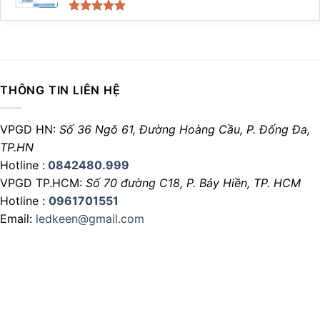
Được xếp
hạng
5.00
5 sao
THÔNG TIN LIÊN HỆ
VPGD HN:
Số 36 Ngõ 61, Đường Hoàng Cầu,
P. Đống Đa,
TP.HN
Hotline :
0842480.999
VPGD TP.HCM:
Số 70 đường C18,
P. Bảy Hiền, TP. HCM
Hotline :
0961701551
Email:
ledkeen@gmail.com