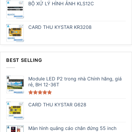
BỘ XỬ LÝ HÌNH ẢNH KLS12C
CARD THU KYSTAR KR3208
BEST SELLING
Module LED P2 trong nhà Chính hãng, giá
rẻ, BH 12-36T
Được xếp
hạng
CARD THU KYSTAR G628
5.00
5 sao
Màn hình quảng cáo chân đứng 55 inch