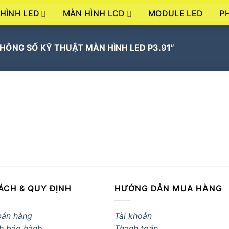
HÌNH LED
MÀN HÌNH LCD
P
MODULE LED
ÔNG SỐ KỸ THUẬT MÀN HÌNH LED P3.91”
ÁCH & QUY ĐỊNH
HƯỚNG DẪN MUA HÀNG
bán hàng
Tài khoản
h bảo hành
Thanh toán