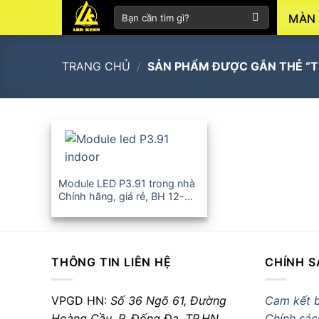
Skip
Tìm
MÀN 
to
kiếm:
content
TRANG CHỦ
/
SẢN PHẨM ĐƯỢC GẮN THẺ “TH
+
Module LED P3.91 trong nhà
Chính hãng, giá rẻ, BH 12-
36T
THÔNG TIN LIÊN HỆ
CHÍNH S
VPGD HN:
Số 36 Ngõ 61, Đường
Cam kết 
Hoàng Cầu,
P. Đống Đa, TP.HN
Chính sác