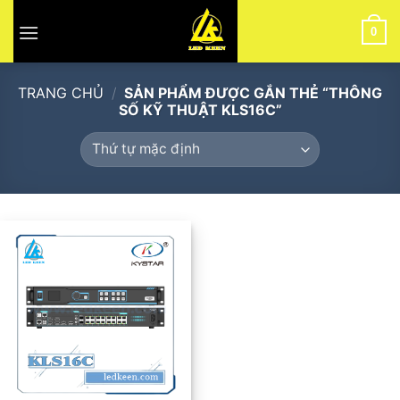
Skip
to
0
content
TRANG CHỦ
/
SẢN PHẨM ĐƯỢC GẮN THẺ “THÔNG
SỐ KỸ THUẬT KLS16C”