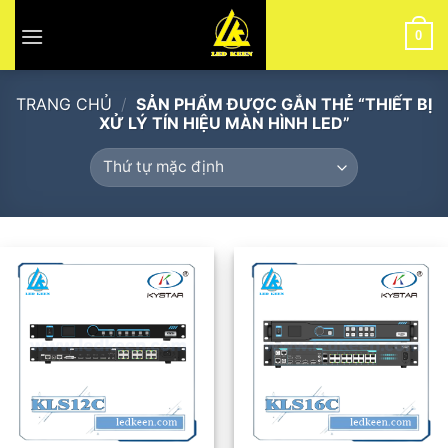
Skip
to
0
content
TRANG CHỦ
/
SẢN PHẨM ĐƯỢC GẮN THẺ “THIẾT BỊ
XỬ LÝ TÍN HIỆU MÀN HÌNH LED”