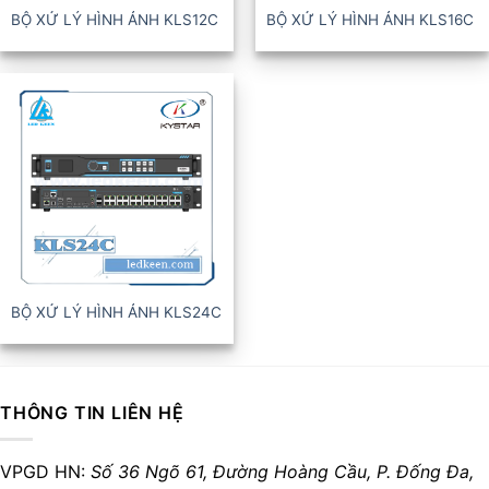
BỘ XỬ LÝ HÌNH ẢNH KLS12C
BỘ XỬ LÝ HÌNH ẢNH KLS16C
BỘ XỬ LÝ HÌNH ẢNH KLS24C
THÔNG TIN LIÊN HỆ
VPGD HN:
Số 36 Ngõ 61, Đường Hoàng Cầu,
P. Đống Đa,