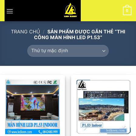
Skip
to
0
content
TRANG CHỦ
/
SẢN PHẨM ĐƯỢC GẮN THẺ “THI
CÔNG MÀN HÌNH LED P1.53”