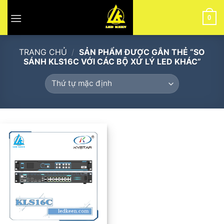
Skip
to
0
content
TRANG CHỦ
/
SẢN PHẨM ĐƯỢC GẮN THẺ “SO
SÁNH KLS16C VỚI CÁC BỘ XỬ LÝ LED KHÁC”