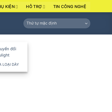
HỤ KIỆN
HỖ TRỢ
TIN CÔNG NGHỆ
 LOẠI DÀY