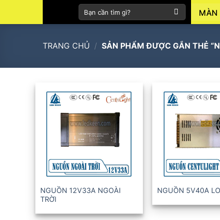
Skip
Tìm
MÀN 
to
kiếm:
content
TRANG CHỦ
/
SẢN PHẨM ĐƯỢC GẮN THẺ “N
+
+
NGUỒN 12V33A NGOÀI
NGUỒN 5V40A LO
TRỜI