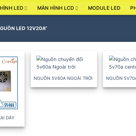
HÌNH LED
MÀN HÌNH LCD
P
MODULE LED
GUỒN LED 12V20A”
+
+
NGUỒN 5V60A NGOÀI TRỜI
NGUỒN 5V70A
ẠI DÀY