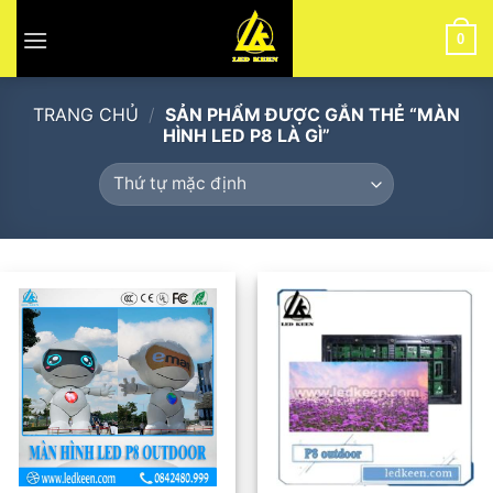
Skip
to
0
content
TRANG CHỦ
/
SẢN PHẨM ĐƯỢC GẮN THẺ “MÀN
HÌNH LED P8 LÀ GÌ”