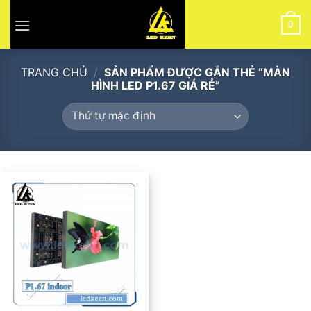
Skip
to
0
content
TRANG CHỦ
/
SẢN PHẨM ĐƯỢC GẮN THẺ “MÀN
HÌNH LED P1.67 GIÁ RẺ”