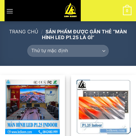
Skip
to
0
content
TRANG CHỦ
/
SẢN PHẨM ĐƯỢC GẮN THẺ “MÀN
HÌNH LED P1.25 LÀ GÌ”