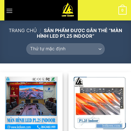
Skip
to
0
content
TRANG CHỦ
/
SẢN PHẨM ĐƯỢC GẮN THẺ “MÀN
HÌNH LED P1.25 INDOOR”