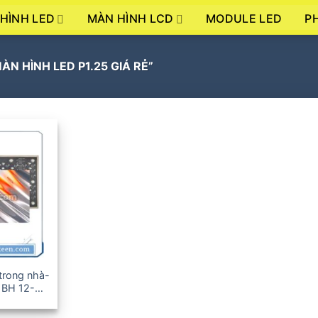
HÌNH LED
MÀN HÌNH LCD
P
MODULE LED
 HÌNH LED P1.25 GIÁ RẺ”
trong nhà-
, BH 12-