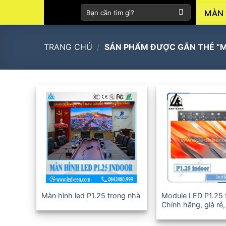
Skip
Tìm
MÀN 
to
kiếm:
content
TRANG CHỦ
/
SẢN PHẨM ĐƯỢC GẮN THẺ “MÀN
+
+
Màn hình led P1.25 trong nhà
Module LED P1.25 
Chính hãng, giá rẻ
36T