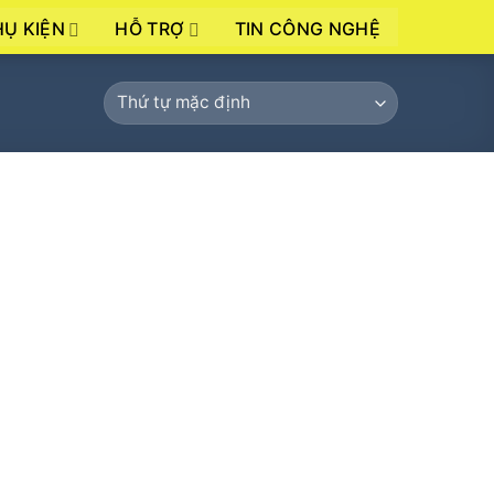
HỤ KIỆN
HỖ TRỢ
TIN CÔNG NGHỆ