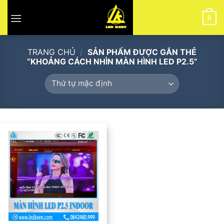
Skip
to
0
content
TRANG CHỦ
/
SẢN PHẨM ĐƯỢC GẮN THẺ
“KHOẢNG CÁCH NHÌN MÀN HÌNH LED P2.5”