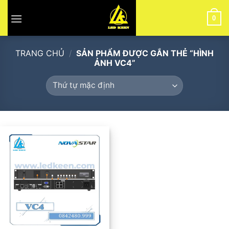
Skip
to
0
content
TRANG CHỦ
/
SẢN PHẨM ĐƯỢC GẮN THẺ “HÌNH
ẢNH VC4”