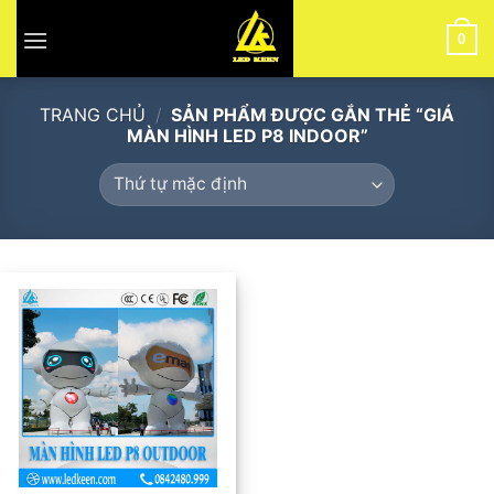
Skip
to
0
content
TRANG CHỦ
/
SẢN PHẨM ĐƯỢC GẮN THẺ “GIÁ
MÀN HÌNH LED P8 INDOOR”