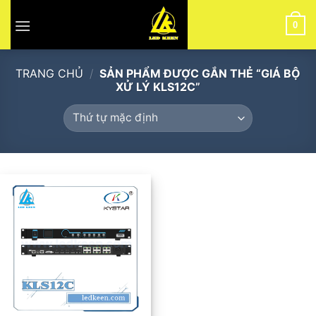
Skip
to
0
content
TRANG CHỦ
/
SẢN PHẨM ĐƯỢC GẮN THẺ “GIÁ BỘ
XỬ LÝ KLS12C”