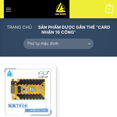
Skip
to
0
content
TRANG CHỦ
/
SẢN PHẨM ĐƯỢC GẮN THẺ “CARD
NHẬN 16 CỔNG”