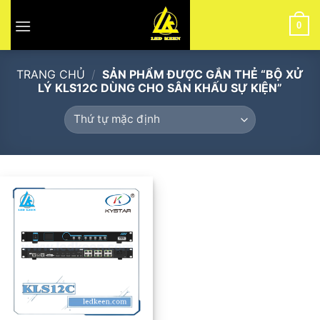
Skip
to
0
content
TRANG CHỦ
/
SẢN PHẨM ĐƯỢC GẮN THẺ “BỘ XỬ
LÝ KLS12C DÙNG CHO SÂN KHẤU SỰ KIỆN”