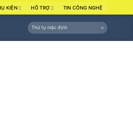
HỤ KIỆN
HỖ TRỢ
TIN CÔNG NGHỆ