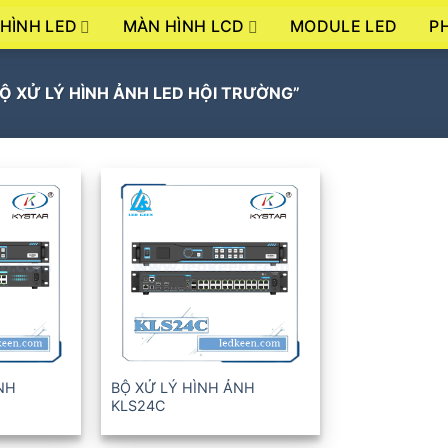
HÌNH LED
MÀN HÌNH LCD
P
MODULE LED
 XỬ LÝ HÌNH ẢNH LED HỘI TRƯỜNG”
+
NH
BỘ XỬ LÝ HÌNH ẢNH
KLS24C