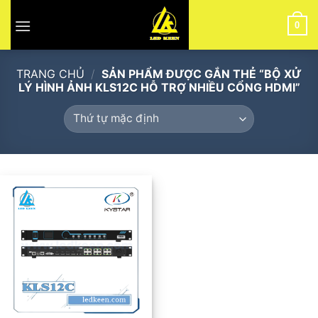
Skip
to
0
content
TRANG CHỦ
/
SẢN PHẨM ĐƯỢC GẮN THẺ “BỘ XỬ
LÝ HÌNH ẢNH KLS12C HỖ TRỢ NHIỀU CỔNG HDMI”