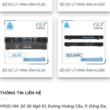
BỘ XỬ LÝ HÌNH ẢNH KLS6
BỘ XỬ LÝ HÌNH ẢNH KLS6C
BỘ XỬ LÝ HÌNH ẢNH KLS8
BỘ XỬ LÝ HÌNH ẢNH KLS8C
THÔNG TIN LIÊN HỆ
VPGD HN:
Số 36 Ngõ 61, Đường Hoàng Cầu,
P. Đống Đa,