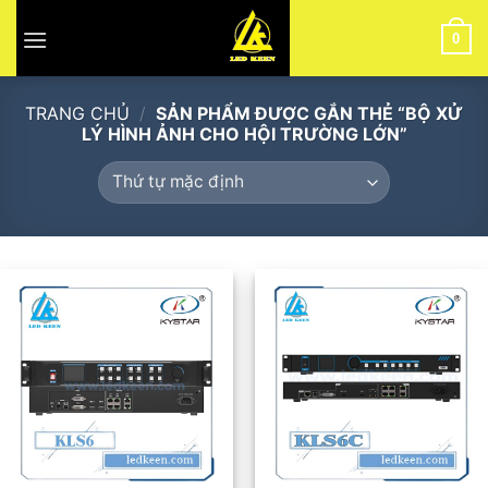
Skip
to
0
content
TRANG CHỦ
/
SẢN PHẨM ĐƯỢC GẮN THẺ “BỘ XỬ
LÝ HÌNH ẢNH CHO HỘI TRƯỜNG LỚN”