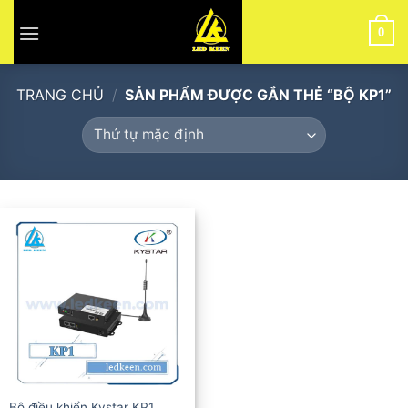
Skip
to
0
content
TRANG CHỦ
/
SẢN PHẨM ĐƯỢC GẮN THẺ “BỘ KP1”
Bộ điều khiển Kystar KP1