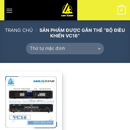
Skip
to
0
content
TRANG CHỦ
/
SẢN PHẨM ĐƯỢC GẮN THẺ “BỘ ĐIỀU
KHIỂN VC16”