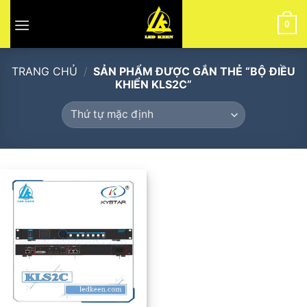
Skip
to
0
content
TRANG CHỦ
/
SẢN PHẨM ĐƯỢC GẮN THẺ “BỘ ĐIỀU
KHIỂN KLS2C”