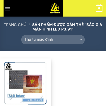
Skip
to
0
content
TRANG CHỦ
/
SẢN PHẨM ĐƯỢC GẮN THẺ “BÁO GIÁ
MÀN HÌNH LED P3.91”