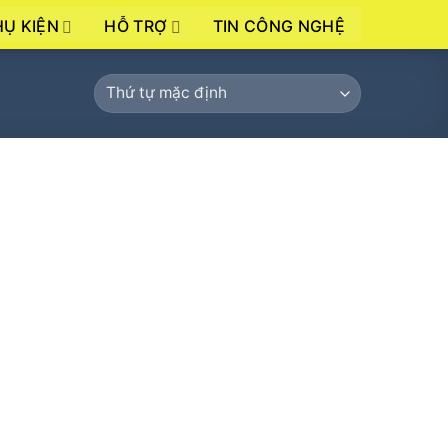
HỤ KIỆN
HỖ TRỢ
TIN CÔNG NGHỆ