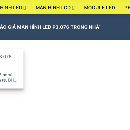
HÌNH LED
MÀN HÌNH LCD
P
MODULE LED
O GIÁ MÀN HÌNH LED P3.076 TRONG NHÀ”
6 ngoài
á rẻ, BH