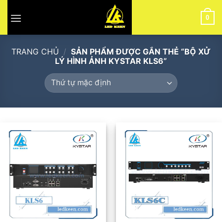
Skip
to
0
content
TRANG CHỦ
/
SẢN PHẨM ĐƯỢC GẮN THẺ “BỘ XỬ
LÝ HÌNH ẢNH KYSTAR KLS6”