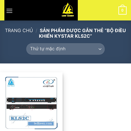
Skip
to
0
content
TRANG CHỦ
/
SẢN PHẨM ĐƯỢC GẮN THẺ “BỘ ĐIỀU
KHIỂN KYSTAR KLS2C”