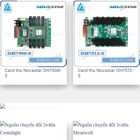
Card thu Novastar DH7516-
CARD THU KYSTAR G607
S