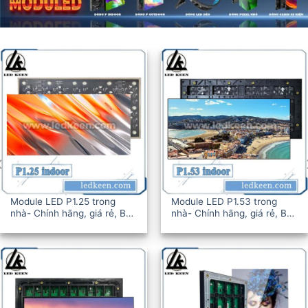
dule LED P1.25 trong
Module LED P1.53 trong
à- Chính hãng, giá rẻ, BH
nhà- Chính hãng, giá rẻ, BH
-36T
12-36T