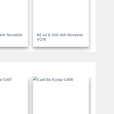
 ảnh Novastar
Bộ xử lý hình ảnh Novastar
Bộ xử lý 
VC16
VC24