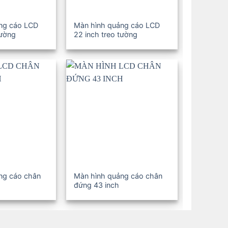
ng cáo LCD
Màn hình quảng cáo LCD
Màn hình
tường
22 inch treo tường
19 inch t
ng cáo chân
Màn hình quảng cáo chân
Màn hình
đứng 43 inch
đứng 32 