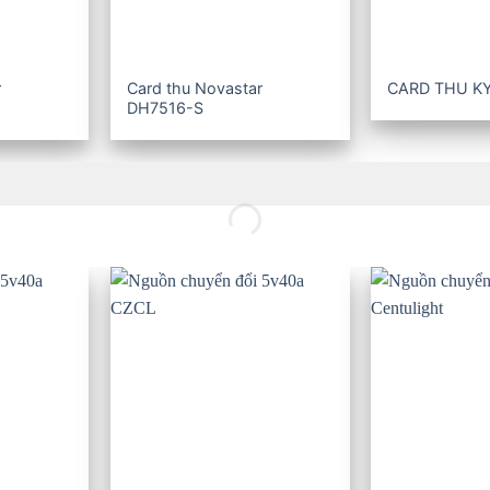
r
Card thu Novastar
CARD THU K
DH7516-S