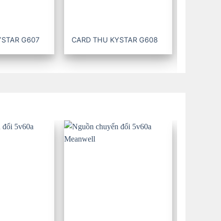
YSTAR G607
CARD THU KYSTAR G608
CARD TH