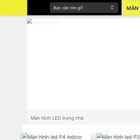
Skip
Tìm
MÀN 
to
kiếm:
content
Màn hình LED trong nhà
Màn hình LED ngoài trời