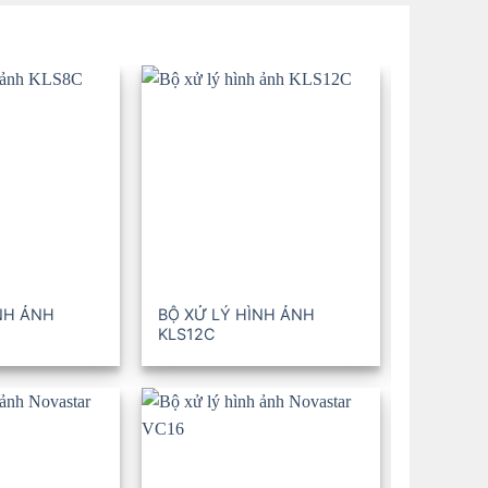
NH ẢNH
BỘ XỬ LÝ HÌNH ẢNH
BỘ XỬ L
KLS12C
KLS16C