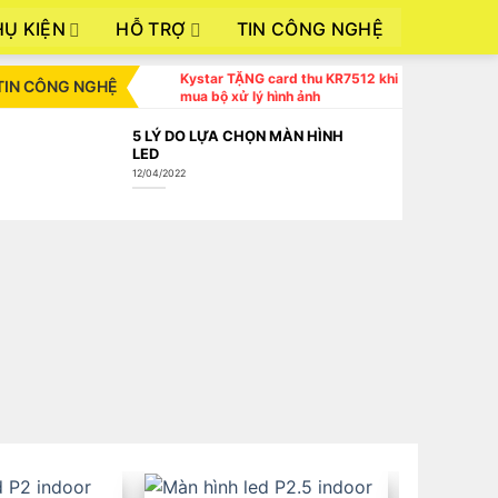
HỤ KIỆN
HỖ TRỢ
TIN CÔNG NGHỆ
Kystar TẶNG card thu KR7512 khi
TIN CÔNG NGHỆ
mua bộ xử lý hình ảnh
5 LÝ DO LỰA CHỌN MÀN HÌNH
LED
12/04/2022