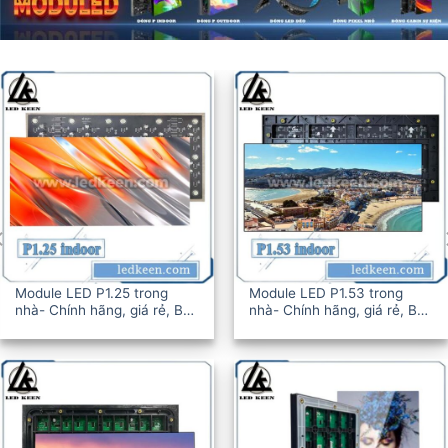
Module LED 
nhà- Chính h
12-36T
25 trong
Module LED P1.53 trong
, giá rẻ, BH
nhà- Chính hãng, giá rẻ, BH
12-36T