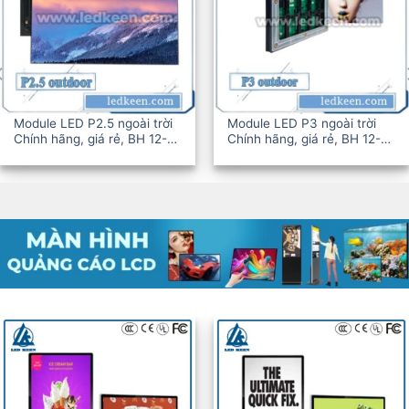
ài trời
Module LED P3 ngoài trời
Module LED P3.0
BH 12-
Chính hãng, giá rẻ, BH 12-
trời Chính hãng, 
36T
12-36T