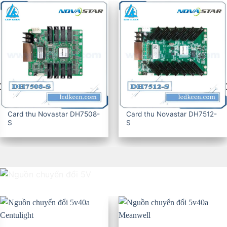
Card thu Novastar DH7516-
CARD THU KYSTAR G607
S