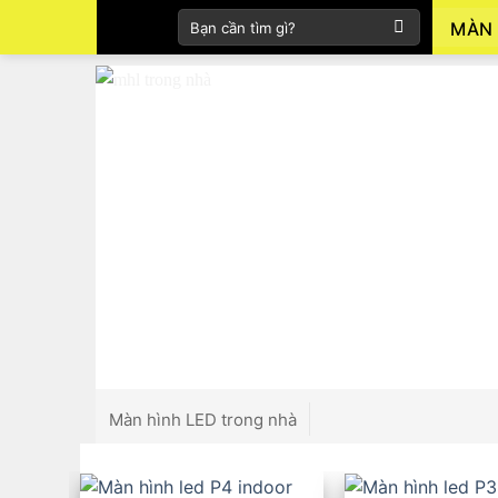
Skip
Tìm
MÀN 
to
kiếm:
content
Màn hình LED trong nhà
Màn hình LED ngoài trời