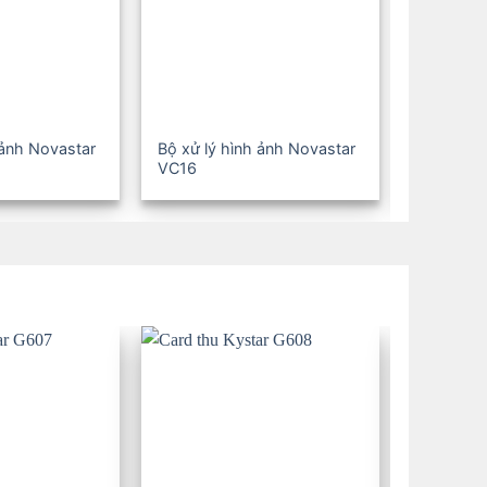
 ảnh Novastar
Bộ xử lý hình ảnh Novastar
Bộ xử lý 
VC16
VC24