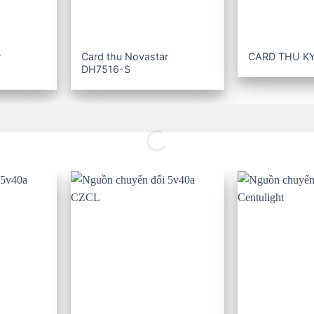
r
Card thu Novastar
CARD THU K
DH7516-S