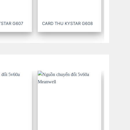
YSTAR G607
CARD THU KYSTAR G608
CARD TH