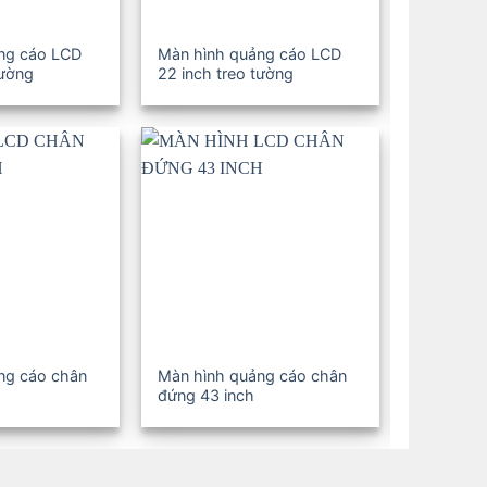
ng cáo LCD
Màn hình quảng cáo LCD
Màn hình
tường
22 inch treo tường
19 inch t
ng cáo chân
Màn hình quảng cáo chân
Màn hình
đứng 43 inch
đứng 32 