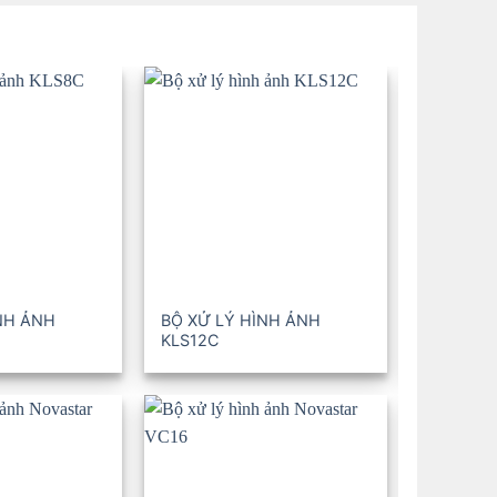
NH ẢNH
BỘ XỬ LÝ HÌNH ẢNH
BỘ XỬ L
KLS12C
KLS16C