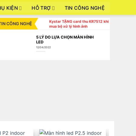
HỤ KIỆN
HỖ TRỢ
TIN CÔNG NGHỆ
Kystar TẶNG card thu KR7512 khi
TIN CÔNG NGHỆ
mua bộ xử lý hình ảnh
5 LÝ DO LỰA CHỌN MÀN HÌNH
LED
12/04/2022