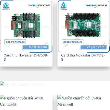
Card thu Novastar DH7516-
CARD THU KYSTAR G607
S