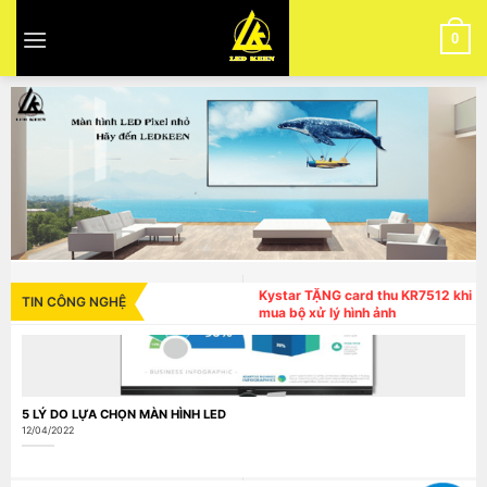
Skip
to
0
content
Màn hình LED trong nhà
Kystar TẶNG card thu KR7512 khi
TIN CÔNG NGHỆ
mua bộ xử lý hình ảnh
Màn hình LED ngoài trời
Màn hình LCD ghép
5 LÝ DO LỰA CHỌN MÀN HÌNH LED
12/04/2022
Màn hình quảng cáo LCD