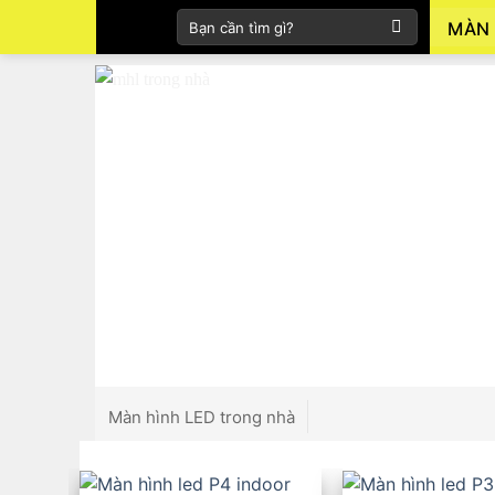
Skip
Tìm
MÀN 
to
kiếm:
content
Màn hình LED trong nhà
Màn hình LED ngoài trời