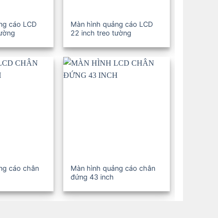
ng cáo LCD
Màn hình quảng cáo LCD
Màn hình
tường
22 inch treo tường
19 inch t
ng cáo chân
Màn hình quảng cáo chân
Màn hình
đứng 43 inch
đứng 32 