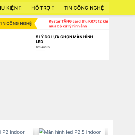
HỤ KIỆN
HỖ TRỢ
TIN CÔNG NGHỆ
Kystar TẶNG card thu KR7512 khi
TIN CÔNG NGHỆ
mua bộ xử lý hình ảnh
5 LÝ DO LỰA CHỌN MÀN HÌNH
LED
12/04/2022