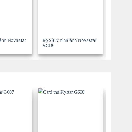
 ảnh Novastar
Bộ xử lý hình ảnh Novastar
Bộ xử lý 
VC16
VC24