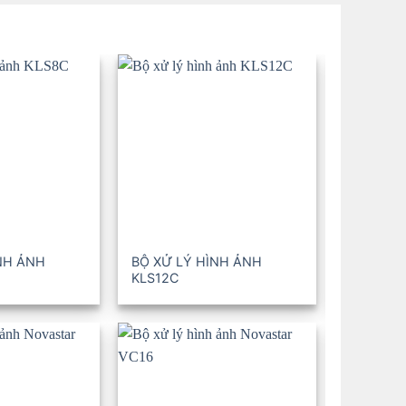
NH ẢNH
BỘ XỬ LÝ HÌNH ẢNH
BỘ XỬ L
KLS12C
KLS16C