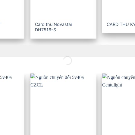
r
Card thu Novastar
CARD THU K
DH7516-S