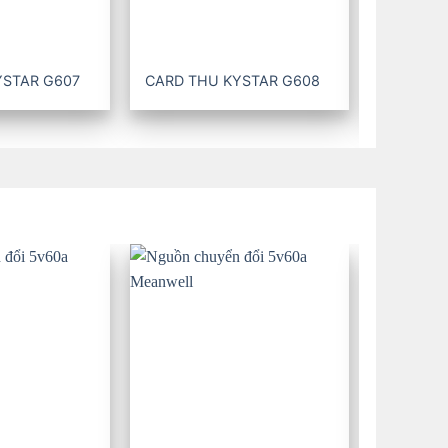
YSTAR G607
CARD THU KYSTAR G608
CARD TH