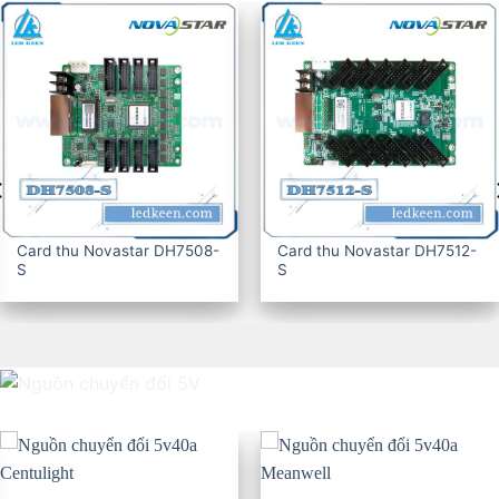
Card thu Novastar DH7516-
CARD THU KYSTAR G607
S