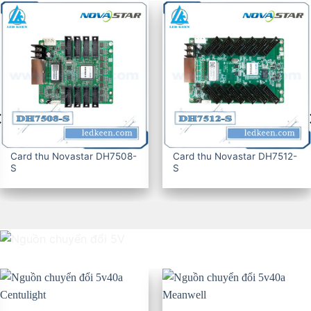
Card thu Novastar DH7516-
CARD THU KYSTAR G607
S