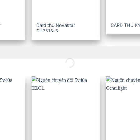
r
Card thu Novastar
CARD THU K
DH7516-S