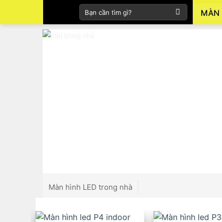
Skip
Tìm
MÀN 
to
kiếm:
content
Màn hình LED trong nhà
Màn hình LED ngoài trời