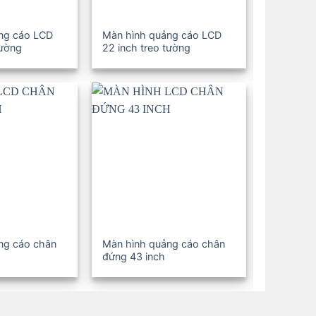
ng cáo LCD
Màn hình quảng cáo LCD
Màn hình
tường
22 inch treo tường
19 inch t
ng cáo chân
Màn hình quảng cáo chân
Màn hình
đứng 43 inch
đứng 32 