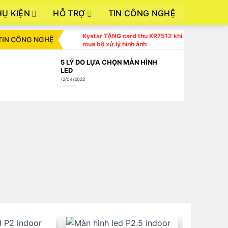
HỤ KIỆN
HỖ TRỢ
TIN CÔNG NGHỆ
Kystar TẶNG card thu KR7512 khi
TIN CÔNG NGHỆ
mua bộ xử lý hình ảnh
5 LÝ DO LỰA CHỌN MÀN HÌNH
LED
12/04/2022