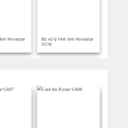
 ảnh Novastar
Bộ xử lý hình ảnh Novastar
Bộ xử lý 
VC16
VC24