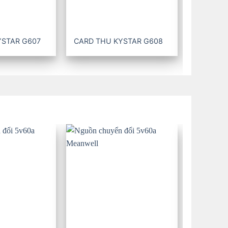
YSTAR G607
CARD THU KYSTAR G608
CARD TH