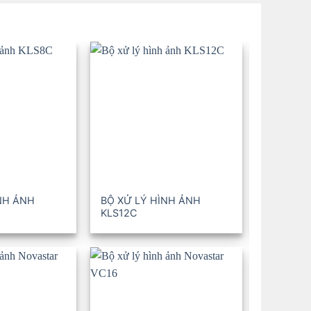
NH ẢNH
BỘ XỬ LÝ HÌNH ẢNH
BỘ XỬ L
KLS12C
KLS16C