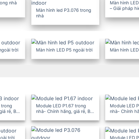
rong nhà
Màn hình LED
– Giải pháp h
Màn hình led P3.076 trong
nghiệp
nhà
goài trời
Màn hình LED P5 ngoài trời
Màn hình LED 
 trong
Module LED P1.67 trong
Module LED P
giá rẻ, BH
nhà- Chính hãng, giá rẻ, BH
nhà- Chính hã
12-36T
12-36T
ài trời
Module LED P4