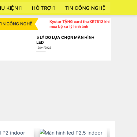
HỤ KIỆN
HỖ TRỢ
TIN CÔNG NGHỆ
Kystar TẶNG card thu KR7512 khi
TIN CÔNG NGHỆ
mua bộ xử lý hình ảnh
5 LÝ DO LỰA CHỌN MÀN HÌNH
LED
12/04/2022