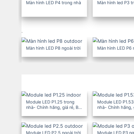
Màn hình LED P4 trong nhà
Màn hình led P3 t
Màn hình LCD ghép
Màn hình quảng cáo LCD
Màn hình LED cho thuê
.
Trang trí LED tòa nhà, đô
thị
Màn hình LED P8 ngoài trời
Màn hình LED P6 n
Module LED P1.25 trong
Module LED P1.53
nhà- Chính hãng, giá rẻ, BH
nhà- Chính hãng, 
12-36T
12-36T
Module LED P2.5 ngoài trời
Module LED P3 ngo