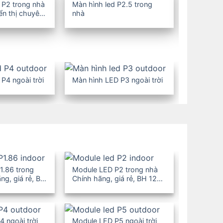
 P2 trong nhà
Màn hình led P2.5 trong
Màn hình 
iển thị chuyên
nhà
nhà
P4 ngoài trời
Màn hình LED P3 ngoài trời
1.86 trong
Module LED P2 trong nhà
Module L
ng, giá rẻ, BH
Chính hãng, giá rẻ, BH 12-
Chính hãn
36T
36T
 ngoài trời
Module LED P5 ngoài trời
Module LE