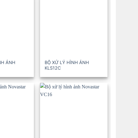
NH ẢNH
BỘ XỬ LÝ HÌNH ẢNH
BỘ XỬ L
KLS12C
KLS16C