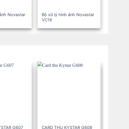
 ảnh Novastar
Bộ xử lý hình ảnh Novastar
Bộ xử lý 
VC16
VC24
YSTAR G607
CARD THU KYSTAR G608
CARD TH