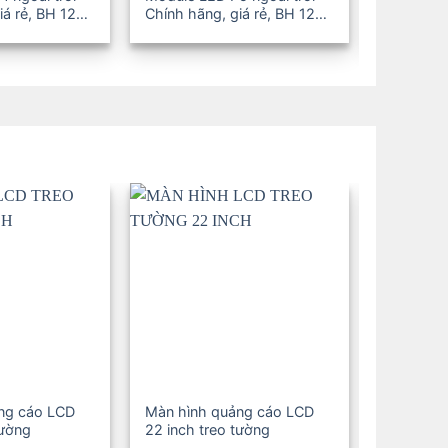
iá rẻ, BH 12-
Chính hãng, giá rẻ, BH 12-
Chính hãn
36T
36T
ng cáo LCD
Màn hình quảng cáo LCD
Màn hình
tường
22 inch treo tường
19 inch t