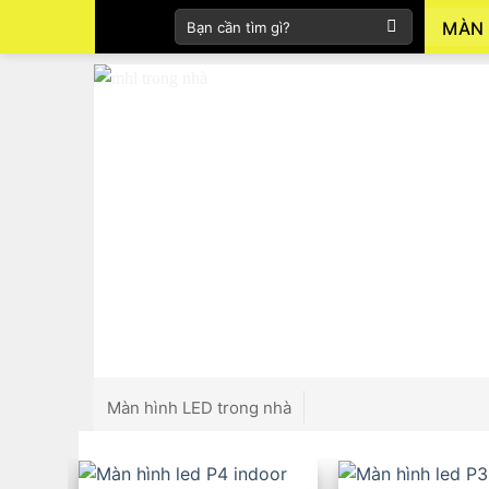
Skip
Tìm
MÀN 
to
kiếm:
content
Màn hình LED trong nhà
Màn hình LED ngoài trời